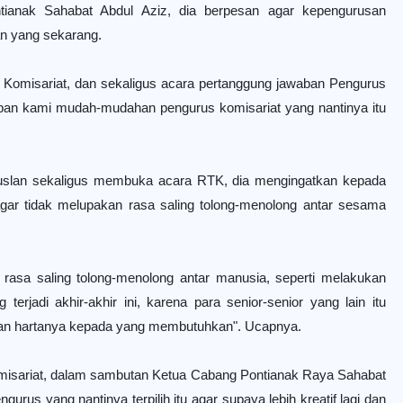
ianak Sahabat Abdul Aziz, dia berpesan agar kepengurusan
san yang sekarang.
omisariat, dan sekaligus acara pertanggung jawaban Pengurus
apan kami mudah-mudahan pengurus komisariat yang nantinya itu
slan sekaligus membuka acara RTK, dia mengingatkan kepada
ar tidak melupakan rasa saling tolong-menolong antar sesama
 rasa saling tolong-menolong antar manusia, seperti melakukan
jadi akhir-akhir ini, karena para senior-senior yang lain itu
an hartanya kepada yang membutuhkan". Ucapnya.
misariat, dalam sambutan Ketua Cabang Pontianak Raya Sahabat
us yang nantinya terpilih itu agar supaya lebih kreatif lagi dan