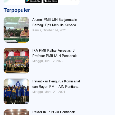
Terpopuler
Alumni PMII UIN Banjarmasin
Berbagi Tips Menulis Kepada
Peserta BUAF
Kamis, Oktober 14, 2021
IKA PMII Kalbar Apresiasi 3
Profesor PMII IAIN Pontianak
Minggu, Juni 12, 2022
Pelantikan Pengurus Komisariat
dan Rayon PMII IAIN Pontianak :
Perlunya Memberikan Wadah
Minggu, Maret 21, 2021
Untuk Mengembangkan Potensi
Kader
Rektor IKIP PGRI Pontianak