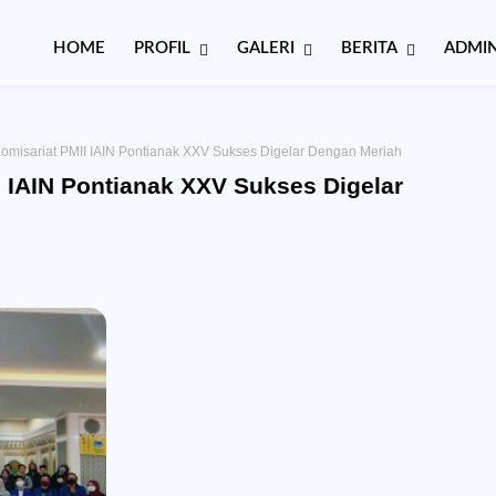
HOME
PROFIL
GALERI
BERITA
ADMIN
omisariat PMII IAIN Pontianak XXV Sukses Digelar Dengan Meriah
 IAIN Pontianak XXV Sukses Digelar