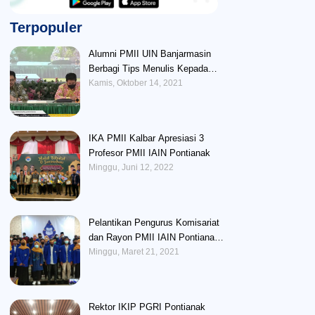
Terpopuler
Alumni PMII UIN Banjarmasin
Berbagi Tips Menulis Kepada
Peserta BUAF
Kamis, Oktober 14, 2021
IKA PMII Kalbar Apresiasi 3
Profesor PMII IAIN Pontianak
Minggu, Juni 12, 2022
Pelantikan Pengurus Komisariat
dan Rayon PMII IAIN Pontianak :
Perlunya Memberikan Wadah
Minggu, Maret 21, 2021
Untuk Mengembangkan Potensi
Kader
Rektor IKIP PGRI Pontianak