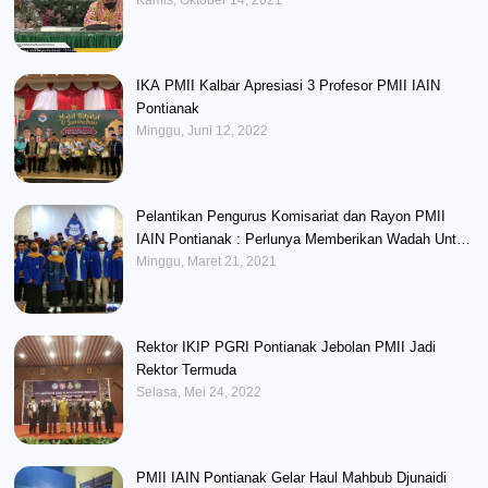
Kamis, Oktober 14, 2021
IKA PMII Kalbar Apresiasi 3 Profesor PMII IAIN
Pontianak
Minggu, Juni 12, 2022
Pelantikan Pengurus Komisariat dan Rayon PMII
IAIN Pontianak : Perlunya Memberikan Wadah Untuk
Mengembangkan Potensi Kader
Minggu, Maret 21, 2021
Rektor IKIP PGRI Pontianak Jebolan PMII Jadi
Rektor Termuda
Selasa, Mei 24, 2022
PMII IAIN Pontianak Gelar Haul Mahbub Djunaidi