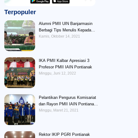
Terpopuler
Alumni PMII UIN Banjarmasin
Berbagi Tips Menulis Kepada
Peserta BUAF
Kamis, Oktober 14, 2021
IKA PMII Kalbar Apresiasi 3
Profesor PMII IAIN Pontianak
Minggu, Juni 12, 2022
Pelantikan Pengurus Komisariat
dan Rayon PMII IAIN Pontianak :
Perlunya Memberikan Wadah
Minggu, Maret 21, 2021
Untuk Mengembangkan Potensi
Kader
Rektor IKIP PGRI Pontianak