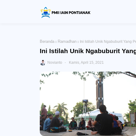
Beranda
Ramadhan
Ini Istilah Unik Ngabuburit Yang 
Ini Istilah Unik Ngabuburit Ya
Novianto
Kamis, April 15, 2021