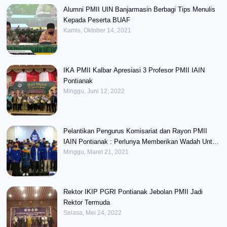
Alumni PMII UIN Banjarmasin Berbagi Tips Menulis
Kepada Peserta BUAF
Kamis, Oktober 14, 2021
IKA PMII Kalbar Apresiasi 3 Profesor PMII IAIN
Pontianak
Minggu, Juni 12, 2022
Pelantikan Pengurus Komisariat dan Rayon PMII
IAIN Pontianak : Perlunya Memberikan Wadah Untuk
Mengembangkan Potensi Kader
Minggu, Maret 21, 2021
Rektor IKIP PGRI Pontianak Jebolan PMII Jadi
Rektor Termuda
Selasa, Mei 24, 2022