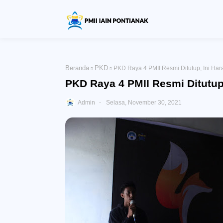
Beranda
PKD
PKD Raya 4 PMII Resmi Ditutup, Ini Har
PKD Raya 4 PMII Resmi Ditutup,
Admin
Selasa, November 30, 2021