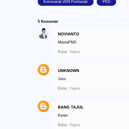
Komisariat IAIN Pontianak
PKD
5 Komentar
NOVIANTO
MantaPMII
Balas
Hapus
UNKNOWN
Joss
Balas
Hapus
BANG TAJUL
Keren
Balas
Hapus