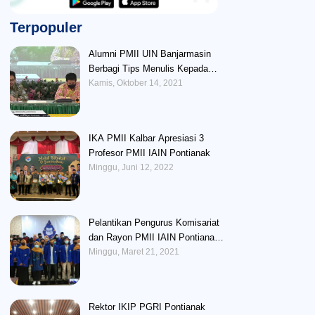
Terpopuler
Alumni PMII UIN Banjarmasin
Berbagi Tips Menulis Kepada
Peserta BUAF
Kamis, Oktober 14, 2021
IKA PMII Kalbar Apresiasi 3
Profesor PMII IAIN Pontianak
Minggu, Juni 12, 2022
Pelantikan Pengurus Komisariat
dan Rayon PMII IAIN Pontianak :
Perlunya Memberikan Wadah
Minggu, Maret 21, 2021
Untuk Mengembangkan Potensi
Kader
Rektor IKIP PGRI Pontianak