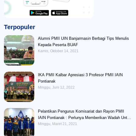
Terpopuler
Alumni PMII UIN Banjarmasin Berbagi Tips Menulis
Kepada Peserta BUAF
Kamis, Oktober 14, 2021
IKA PMII Kalbar Apresiasi 3 Profesor PMII IAIN
Pontianak
Minggu, Juni 12, 2022
Pelantikan Pengurus Komisariat dan Rayon PMII
IAIN Pontianak : Perlunya Memberikan Wadah Untuk
Mengembangkan Potensi Kader
Minggu, Maret 21, 2021