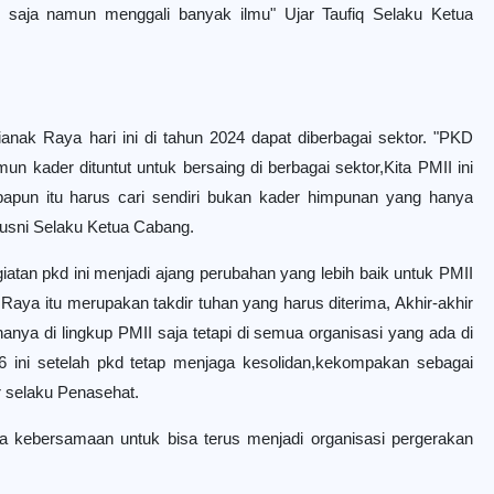
mu saja namun menggali banyak ilmu" Ujar Taufiq Selaku Ketua
ianak Raya hari ini di tahun 2024 dapat diberbagai sektor. "PKD
un kader dituntut untuk bersaing di berbagai sektor,Kita PMII ini
papun itu harus cari sendiri bukan kader himpunan yang hanya
sni Selaku Ketua Cabang.
iatan pkd ini menjadi ajang perubahan yang lebih baik untuk PMII
aya itu merupakan takdir tuhan yang harus diterima, Akhir-akhir
hanya di lingkup PMII saja tetapi di semua organisasi yang ada di
 ini setelah pkd tetap menjaga kesolidan,kekompakan sebagai
r selaku Penasehat.
ga kebersamaan untuk bisa terus menjadi organisasi pergerakan