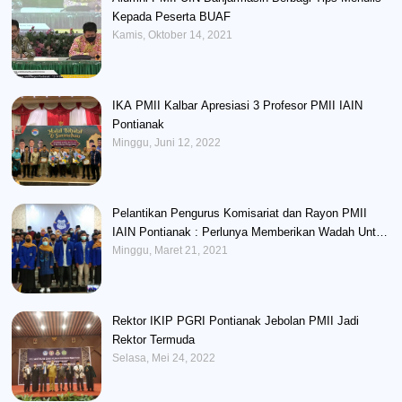
Kepada Peserta BUAF
Kamis, Oktober 14, 2021
IKA PMII Kalbar Apresiasi 3 Profesor PMII IAIN
Pontianak
Minggu, Juni 12, 2022
Pelantikan Pengurus Komisariat dan Rayon PMII
IAIN Pontianak : Perlunya Memberikan Wadah Untuk
Mengembangkan Potensi Kader
Minggu, Maret 21, 2021
Rektor IKIP PGRI Pontianak Jebolan PMII Jadi
Rektor Termuda
Selasa, Mei 24, 2022